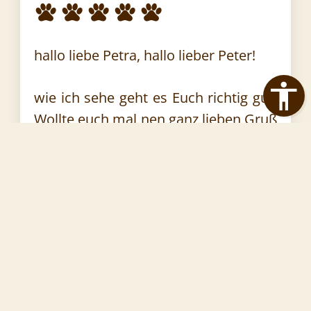
hallo liebe Petra, hallo lieber Peter!
wie ich sehe geht es Euch richtig gut!
Wollte euch mal nen ganz lieben Gruß
da lassen und vielleicht bis bald mal!
Drückt Lynn mal von mir!
Ganz liebe Grüße Stefan (auch von
Walter und Evi)
Wohnort: Schwaig