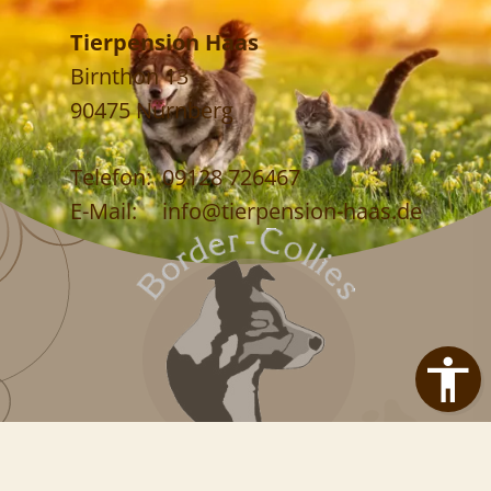
Tierpension Haas
Birnthon 13
90475 Nürnberg
Telefon:
09128 726467
E-Mail:
info@tierpension-haas.de