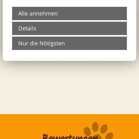
zur Border-Collie Zucht
Alle annehmen
Details
Nur die Nötigsten