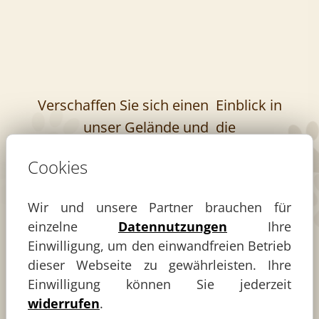
Verschaffen Sie sich einen
Einblick in
unser Gelände und
die
Unterbringunsmöglichkeiten.
Cookies
zur Tierpension
Wir und unsere Partner brauchen für
einzelne
Datennutzungen
Ihre
Einwilligung, um den einwandfreien Betrieb
Sie suchen einen Border-Collie?
Dann
dieser Webseite zu gewährleisten. Ihre
können Sie sich hier
über unsere Hunde
Einwilligung können Sie jederzeit
informieren.
widerrufen
.