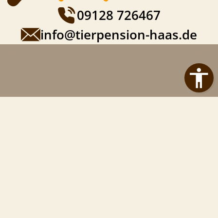
09128 726467
info@tierpension-haas.de
Tierpension Haas
Birnthon 13
90475 Nürnberg
Telefon:
09128 726467
E-Mail:
info@tierpension-haas.de